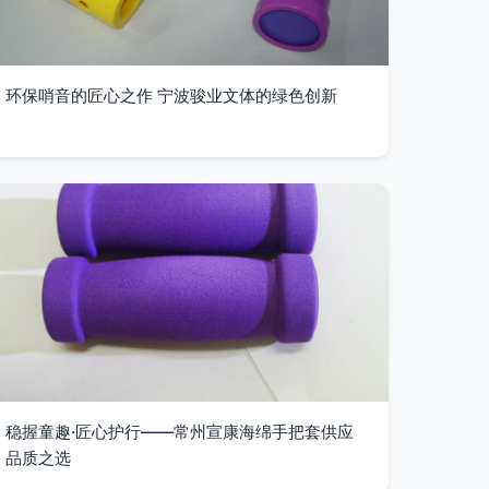
环保哨音的匠心之作 宁波骏业文体的绿色创新
稳握童趣·匠心护行——常州宣康海绵手把套供应
品质之选