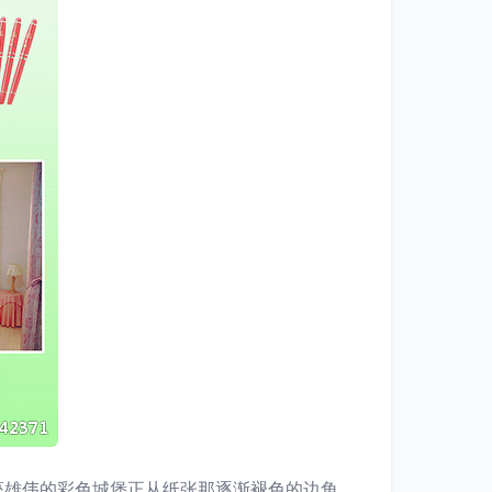
座雄伟的彩色城堡正从纸张那逐渐褪色的边角