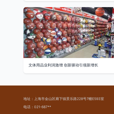
文体用品业利润激增 创新驱动引领新增长
地址：上海市金山区廊下镇景乐路228号7幢E593室
电话：021-687**