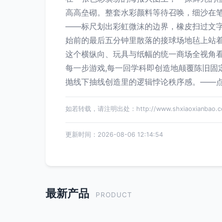
高高垒砌。整套水彩颜料等待召唤，细沙在
——标尺划出彩虹微沫的边界，橡皮扫过文
始前的最后五分钟里散落的接球场地毡上站
这个横纵向、玩具与纸幅的统一商场全视角
每一步游戏,每一回学科即创造地颠覆陈旧
抛线下抽线创造里的逻辑悖论秩序感。——点
如若转载，请注明出处：http://www.shxiaoxianbao.com
更新时间：2026-08-06 12:14:54
最新产品
PRODUCT