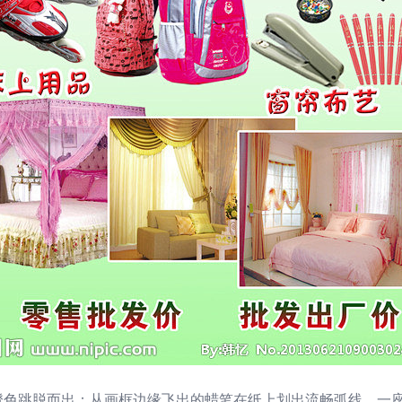
橙色跳脱而出：从画框边缘飞出的蜡笔在纸上划出流畅弧线，一