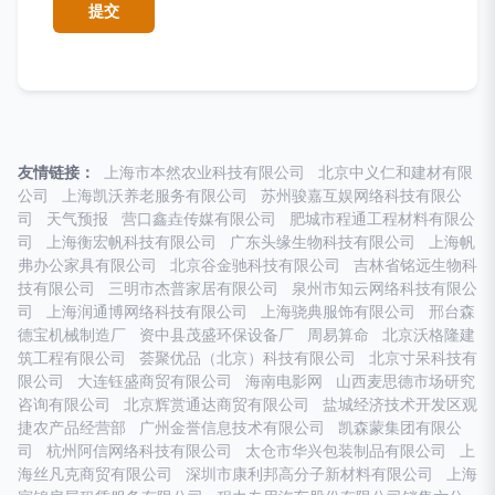
友情链接：
上海市本然农业科技有限公司
北京中义仁和建材有限
公司
上海凯沃养老服务有限公司
苏州骏嘉互娱网络科技有限公
司
天气预报
营口鑫垚传媒有限公司
肥城市程通工程材料有限公
司
上海衡宏帆科技有限公司
广东头缘生物科技有限公司
上海帆
弗办公家具有限公司
北京谷金驰科技有限公司
吉林省铭远生物科
技有限公司
三明市杰普家居有限公司
泉州市知云网络科技有限公
司
上海润通博网络科技有限公司
上海骁典服饰有限公司
邢台森
德宝机械制造厂
资中县茂盛环保设备厂
周易算命
北京沃格隆建
筑工程有限公司
荟聚优品（北京）科技有限公司
北京寸呆科技有
限公司
大连钰盛商贸有限公司
海南电影网
山西麦思德市场研究
咨询有限公司
北京辉赏通达商贸有限公司
盐城经济技术开发区观
捷农产品经营部
广州金誉信息技术有限公司
凯森蒙集团有限公
司
杭州阿信网络科技有限公司
太仓市华兴包装制品有限公司
上
海丝凡克商贸有限公司
深圳市康利邦高分子新材料有限公司
上海