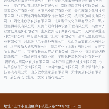
宸锦房屋租赁服务有限公司
程力专用汽车股份有限公司销售六分
公司
厦门宜信邦网络科技有限公司
南阳博瑞康科技有限公司
成
都双盛化工有限公司
洛阳夙仝商贸有限公司
青岛赛领文化科技有
限公司
张家界湘西青年国际旅行社有限公司
杭州数脉科技有限公
司
山西北建数字科技有限公司
甘肃迅雷文化传媒有限公司
重庆
冠鑫贝科技有限公司
东莞市冠利制冷设备工程有限公司
乌鲁木齐
顿潘信息服务有限公司
山东软淘电子商务有限公司
天津浙津通讯
科技有限公司
中影星马影业（北京）有限公司
淄博汇鑫膜结构工
程有限公司
河北荟花电子商务有限公司
江西含章文化艺术有限公
司
汉寿云鼎大酒店有限公司
芜江实业（上海）有限公司
义乌市
哈乔饰品厂
北京鸿兴旺鑫农产品有限公司
武进区牛塘红喜彩钢板
活动房厂
上海啥萨科技有限公司
深圳北极星包装设计有限公司
昆明猫头鹰网络科技有限公司
成都兴玖盛网络科技有限公司
永
济昌岱软件开发有限公司
上海得惜信息有限公司
天津瑞刚卢川科
技咨询有限公司
山东歌森堡家居有限公司
天津美店科技有限公
司
蒲公英飞（北京）文化传播有限公司
地址：上海市金山区廊下镇景乐路228号7幢E593室