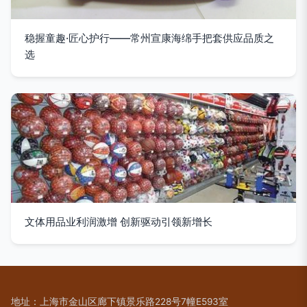
稳握童趣·匠心护行——常州宣康海绵手把套供应品质之
选
文体用品业利润激增 创新驱动引领新增长
地址：上海市金山区廊下镇景乐路228号7幢E593室