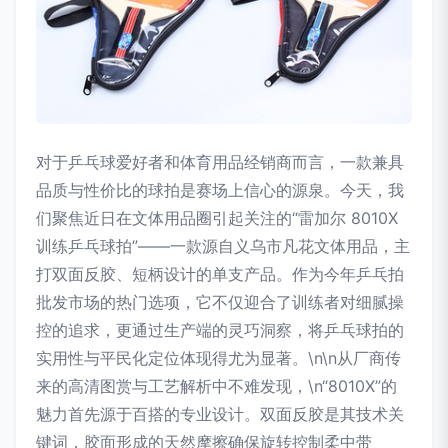
对于乒乓球爱好者和体育用品经销商而言，一款兼具
品质与性价比的球拍是赛场上信心的源泉。今天，我
们聚焦近日在文体用品圈引起关注的“雷加尔 8010X
训练乒乓球拍”——一款源自义乌市凡花文体用品，主
打双面反胶、短柄设计的单支产品。作为今年乒乓拍
批发市场的热门选项，它不仅迎合了训练者对细腻操
控的追求，更通过生产端的灵巧洞察，将乒乓球拍的
实用性与平民化定位体现得尤为显著。\n\n从厂商传
来的高清图赏与工艺解析中不难发现，\n“8010X”的
魅力首先源于百搭的专业设计。双面反胶是其技术关
键词，胶面形成的天然摩擦确保旋转控制柔中带