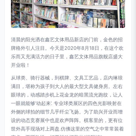
清晨的阳光洒在鑫艺文体用品新店的门前，金色的招
牌格外引人注目。今天是2020年8月18日，在这个欢
乐而又充满活力的日子里，鑫艺文体用品旗舰店盛大
开业啦！
从球类、骑行器械，到棋牌、文具工艺品，店内琳琅
满目，堪称为孩子到大人的最大型文具健身房。左右
眼球的，动感踏步机上花金龙的暗黑流光跑纹，让人
一眼就能够‘动起来’. 专业球类展区的四色光影映射在
外侧的球拍的细节几乎纤尘飞扬。为了助兴开业而增
设的动态竞赛展中也是欢声阵阵。棋客里的，更有位
世外高手现场对上两盘.仿佛这里的空气之中常常装着