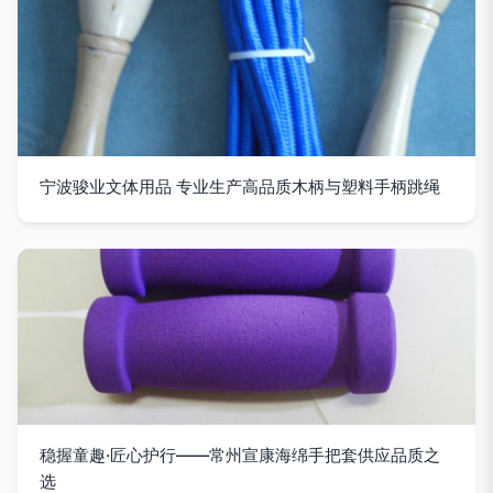
宁波骏业文体用品 专业生产高品质木柄与塑料手柄跳绳
稳握童趣·匠心护行——常州宣康海绵手把套供应品质之
选